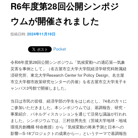
ー
ビ
R6年度第28回公開シンポジ
ゲ
ー
ウムが開催されました
シ
ョ
投稿日時:
2024年11月19日
ン
Pocket
令和6年度第28回公開シンポジウム「気候変動への適応策―気象
災害を事例として」（名古屋市立大学大学院経済学研究科附属経
済研究所、東北大学Research Center for Policy Design、名古屋
市立大学都市政策研究センターの共催）を名古屋市立大学滝子キ
ャンパス3号館で開催しました。
当日は市民の皆様、経済学部の学生をはじめとし、74名の方々に
ご参加いただきました。本シンポジウムでは、基調報告、研究・
事業紹介、パネルディスカッションを通じて活発な議論が行われ
ました。シンポジウムでは、三村信男先生（茨城大学地球・地域
環境共創機構 特命教授）から「気候変動の将来予測と日本への
影響―S-18プロジェクトの成果から―」というテーマで基調報告