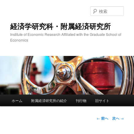
メ
イ
検
ン
索
コ
経済学研究科・附属経済研究所
ン
Institute of Economic Research Affiliated with the Graduate School of
テ
Economics
ン
ツ
へ
移
動
メ
ホーム
附属経済研究所の紹介
刊行物
旧サイト
イ
ン
メ
投
←
前へ
次へ
→
ニ
稿
ュ
ナ