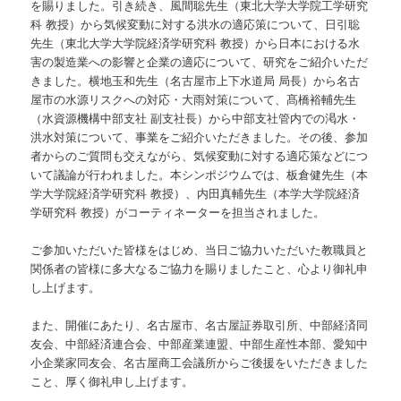
を賜りました。引き続き、風間聡先生（東北大学大学院工学研究
科 教授）から気候変動に対する洪水の適応策について、日引聡
先生（東北大学大学院経済学研究科 教授）から日本における水
害の製造業への影響と企業の適応について、研究をご紹介いただ
きました。横地玉和先生（名古屋市上下水道局 局長）から名古
屋市の水源リスクへの対応・大雨対策について、髙橋裕輔先生
（水資源機構中部支社 副支社長）から中部支社管内での渇水・
洪水対策について、事業をご紹介いただきました。その後、参加
者からのご質問も交えながら、気候変動に対する適応策などにつ
いて議論が行われました。本シンポジウムでは、板倉健先生（本
学大学院経済学研究科 教授）、内田真輔先生（本学大学院経済
学研究科 教授）がコーティネーターを担当されました。
ご参加いただいた皆様をはじめ、当日ご協力いただいた教職員と
関係者の皆様に多大なるご協力を賜りましたこと、心より御礼申
し上げます。
また、開催にあたり、名古屋市、名古屋証券取引所、中部経済同
友会、中部経済連合会、中部産業連盟、中部生産性本部、愛知中
小企業家同友会、名古屋商工会議所からご後援をいただきました
こと、厚く御礼申し上げます。